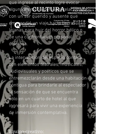
que ingrese al recinto logre evocar
alguna memoria personal relacionada
con un ser querido y ausente que
emprendió un viaje hacia tierras
lejanas para huir del horror bélico o
de una confrontación personal
dolorosa.
La intervención del espacio contará
con elementos teatrales, musicales,
audiovisuales y poéticos que se
entremezclarán desde una habitación
contigua para brindarle al espectador
la sensación de que se encuentra
solo en un cuarto de hotel al que
ingresará para vivir una experiencia
de inmersión contemplativa.
Equipo creativo: