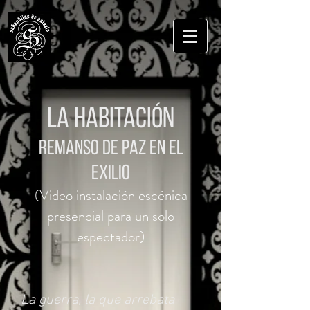
La habitación
remanso de paz en el
exilio
(Video instalación escénica
presencial para un solo
espectador)
La guerra, la que arrebata