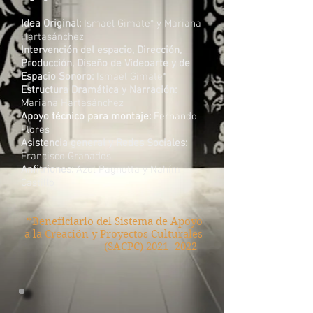
Idea Original:
Ismael Gimate* y Mariana
Hartasánchez
Intervención del espacio,
Dirección,
Producción, Diseño de Videoarte y de
Espacio Sonoro:
Ismael Gimate*
Estructura Dramática y Narración:
Mariana Hartasánchez
Apoyo técnico para montaje:
Fernando
Flores
Asistencia general y Redes Sociales:
Francisco Granados
Anfitriones:
Azul Pagnotta y Nahím
Castillo
*Beneficiario del Sistema de Apoyo
a la Creación y Proyectos Culturales
(SACPC)
2021- 2022