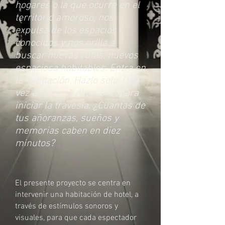
hogares o la que ocurre en el
territorio amoroso, nos
expulsa de los espacios
conocidos y nos orilla a
buscar nuevas rutas, nuevos
espaciosa habitables. Entra en
la habitación. Hazlo solo. Una
vez ahí, cruza el umbral para
iniciar la travesía. ¿Cuantas de
tus añoranzas, sueños y
memorias caben en diez
minutos?
El presente proyecto se centra en
intervenir una habitación de hotel, a
través de estímulos sonoros y
visuales, para que cada espectador