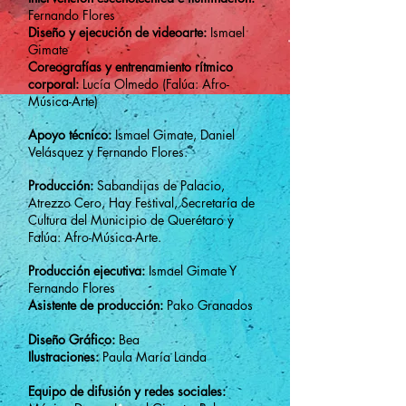
Fernando Flores
Diseño y ejecución de videoarte:
Ismael
Gimate
Coreografías y entrenamiento rítmico
corporal:
Lucía Olmedo (Falúa
: Afro-
Música-Arte
)
Apoyo técnico:
Ismael Gimate
, Daniel
Velásquez y Fernando Flores.
Producción:
Sabandijas de Palacio,
Atrezzo Cero,
Hay Festival, Secretaría de
Cultura del Municipio de Querétaro y
Falúa:
Afro-Música-Arte
.
Producción ejecutiva:
Ismael Gimate Y
Fernando Flores
Asistente de producción:
Pako Granados
Diseño Gráfico:
Bea
Ilustraciones:
Paula María Landa
Equipo de difusión y redes sociales: