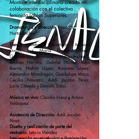
Montaje interdisciplinario creado
en
colaboración con el colectivo
feminista Labios Superiores.
Dramaturgia y dirección:
Mariana
H
artasánchez*
Elenco:
Andrea Castañeda, Mónica
Durán, Luz María Espinosa, Pako
Granados, Mariana Hartasánchez
*
,
Andrea Herrera, Gabriel Hörner, Roja
Ibarra, Nahím López, Azucena López,
Alexandra Mondragón, Guadalupe Mora,
Cecilia Navarro, Addi Jacobo Pérez,
Lucía Olmedo y Daniela Salas.
Música en vivo:
Claudio Irrera y Arturo
Velásquez
Asistencia de Dirección:
A
ddi Jacobo
Pére
z
Diseño y realización de parte del
vestuario:
Leticia Méndez
Inte
rvención escenotécnica e iluminació
n: