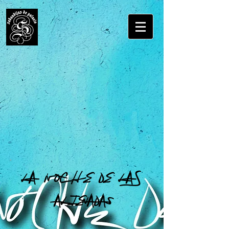
LA N OC H E dE LA S
AL
IEnAdAs