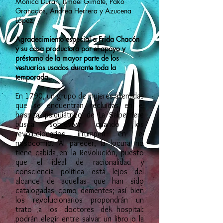
Mónica
Duran, Ismael Gimate, Pako
Granados, Andrea Herrera y Azucena
López
Agradecimiento especial a Frida
Chacón
y su casa productora por el apoyo y
préstamo de la mayor parte de los
vestuarios usados durante toda
la
temporada.
En 1790, un grupo de mujeres alienad
as
qu
e se encuentran recluidas en el
hospital psiquiátrico de La Salpetriere
busca sobrevivir cuando los
revolucionarios irru
mpen en el
nosocomio. Al parecer, la locura no
tiene cabida en la Revolución, puesto
que el ideal de racionalidad y
consciencia política está lejos del
alcance de aquellas que han sido
catalogadas como dementes; así
bien
los revolucionarios propondrán un
trato a los doctores del hospital:
podrán elegir entre salvar un libro o la