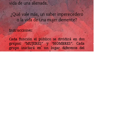
vida de una alienada.
¿Qué vale más, un saber imperecedero
o la vida de una mujer demente?
Instrucciones:
C
ada función el público se dividirá en dos
grupos: “MUJERES” y “HOMBRES”. Cada
grupo iniciará en un lugar diferente del
museo por lo que cada grupo tiene una
experiencia distinta. En algún punto de la
obra los dos grupos se juntan, para ver las
otras escenas es necesario que asistas a una
nueva función y te cerciores de elegir la
fecha en el que tu grupo visitará la otra
escena (de las
L
ocas o de los Doctores).
T
emporada:
Museo de la Ciudad de
Querét
aro (septiembre - octubr
e del
2023).
*Beneficiaria del SACPC como miembro de
programa de Creadores Escénicos con
Trayectoria
(2022 - 2025)
.