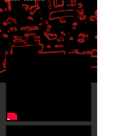
En un esfuerzo conjunto la Compañía
de teatro independiente Sabandijas de
Palacio, Fundación Bancomer y la
Dirección de Teatro UNAM invitaron a
Mark Coniglio, creador de Isadora, para
que impartiera un taller intensivo del
software, para así generar mejores
proyectos escénicos interactivos.