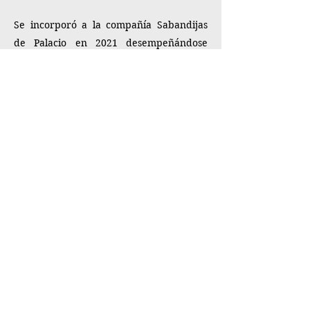
Se incorporó a la compañía Sabandijas
de Palacio en 2021 desempeñándose
como asistente del escenógrafo e
iluminador, el maestro Fernando Flores.
Desde entonces y a la fecha ha sido el
coordinador técnico de todos los
montajes de la compañía en Querétaro,
donde destacan los montajes de las obras
“Bicéfalo”, “La noche de las alienadas” y
“El espectáculo histérico”.
En agosto y septiembre 2025 fue el
encargado de coordinar los 7 montajes
que la compañía realizó durante la
residencia artística que se llevo a cabo
en la Sala Xavier Villaurrutia del Centro